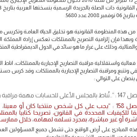
عرف تاريخ 15 فبراير من سنة 2010 دخول منظومة التصر
بر 2008 عدد 5680.
 من هذه المنظومة القانونية هو تخليق الحياة العامـة وتكريس 
 وبهذا فإن إلزامية التصريح بالممتلكات تعكس إرادة المملكة ا
والمثالية، وذلك على غرار ما هو سائد في الدول الديمقراطية المت
عالية واستقلالية مراقبة التصاريح الإجبارية بالممتلكات، اناط
على للحسابات مهمة مراقبة وتتبع التصريح بالممتلكات… “
الفصل 158 : “يجب على كل شخص منتخبا كان أو معي
ا للكيفيات المحددة في القانون، تصريحا كتابيا بالممت
شرة أو غير مباشرة، بمجرد تسلمه لمهامه، خلال ممارستها
هذه المبادئ على أرض الواقع حتى تشمل جميع المسؤولين العمو