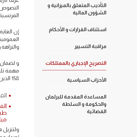
التأديب المتعلق بالميزانية و
الشؤون المالية
الفرنسية بتاريخ 06 نوفم
استئناف القرارات و الأحكام
إن الغاية
العمومية
مراقبة التسيير
والنزاهة 
و لضمان ف
التصريح الإجباري بالممتلكات
158 الذين ينصان على التوالي :
الأحزاب السياسية
الفصل 147 : “…تُناط بالمجلس الأ
المساعدة المقدمة للبرلمان
والحكومة و السلطة
القضائية
طبق
مبا
ولتنزيل 