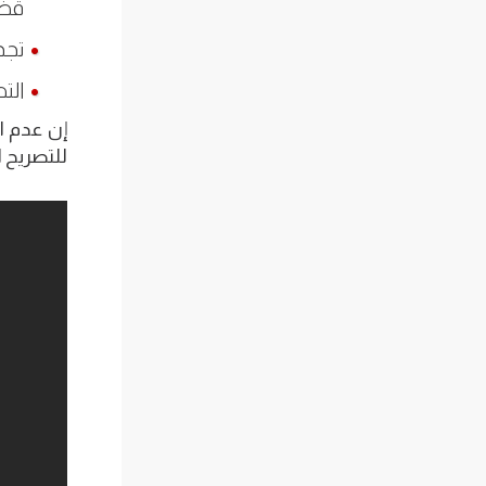
قضا
تجدي
الت
إن عدم اح
للتصريح ا