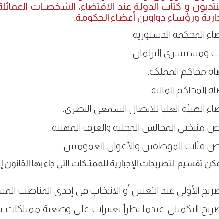
نتدبون و كتاب الدولة عند الاقتضاء، الشخصيات المماث
دارية ورؤساء دواوين أعضاء الحكومة.
اء المحكمة الدستورية.
ب ومستشاري البرلمان.
ة محاكم المملكة.
ة المحاكم المالية.
اء الهيئة العليا للاتصال السمعي البصري.
 منتخبي المجالس المحلية والغرف المهنية.
 فئات الموظفين والأعوان العموميين.
مكن تقسيم التصريحات الإجبارية للممتلكات التي جاء بها القانون إلى
صريح الأولي عند التعيين أو الانتخاب في إحدى المناصب المست
صريح التكميلي عندما تطرأ تغييرات علي وضعية ممتلكات 