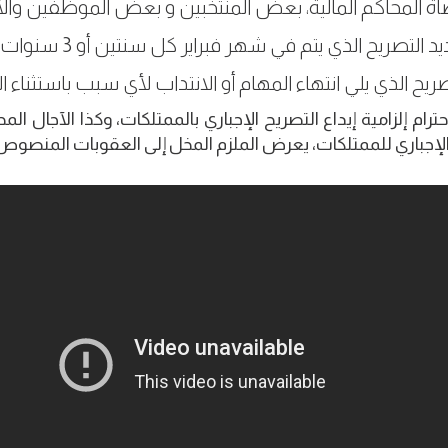
ة المحاكم المالية، بعض المنتخبين و بعض الموظفين والأ
د التصريح الذي يتم في شهر فبراير كل سنتين أو 3 سنوات حسب الحالة.
صريح الذي يلي انتهاء المهام أو الانتداب لأي سبب باستثناء ال
ترام إلزامية إيداع التصريح الإجباري بالممتلكات، وكذا الآجال ال
لإجباري للممتلكات، يعرض الملزم المخل إلى العقوبات المنصوص ع