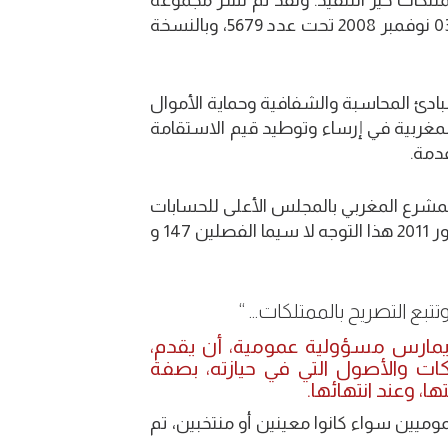
يح الإجباري بالممتلكات حيز التنفيذ. ولقد تم نشر مجموعة
النصوص القانونية ذات الصلة بالجريدة الرسمية بنسختها العربية بتاريخ 03 نوفمبر 2008 تحت عدد 5679، وبالنسخة
مبادئ المحاسبة والشفافية وحماية الأموال
لمغربية في إرساء وتوطيد قيم الاستقامة
قدمة.
 المشرع المغربي بالمجلس الأعلى للحسابات
مهمة تلقي وتتبع ومراقبة التصاريح الإجبارية بالممتلكات. وقد كرس دستور 2011 هذا التوجه لا سيما الفصلين 147 و
نا، يمارس مسؤولية عمومية، أن يقدم،
لكات والأصول التي في حيازته، بصفة
، وعند انتهائها.
ميين سواء كانوا معينين أو منتخبين، تم