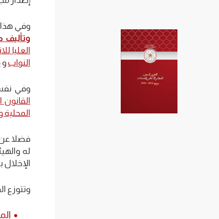
إصدار مج
وفي هذا الصدد صدر 
وتأليف د
العليا ل
النواب
و
م
وفي نفس 
القانون ا
المحلية 
فضلا عن 
له والهي
الإخلال ب
وتتوزع ال
الم