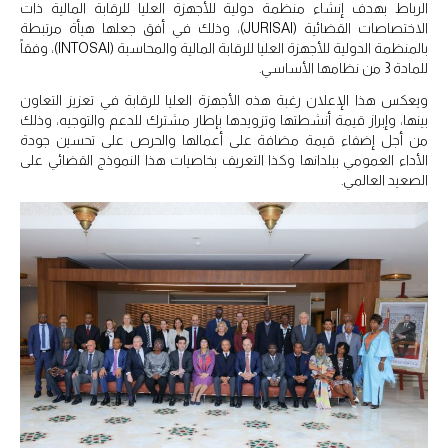
الرباط بهدف إنشاء منظمة دولية للأجهزة العليا للرقابة المالية ذات
الاختصاصات القضائية (JURISAI)، وذلك في أفق جعلها هيأة مرتبطة
بالمنظمة الدولية للأجهزة العليا للرقابة المالية والمحاسبة (INTOSAI)، وفقاً
للمادة 3 من نظامها الأساسي.
ويعكس هذا الإعلان رغبة هذه الأجهزة العليا للرقابة في تعزيز التعاون
بينها، وإبراز قيمة أنشطتها وتزويدها بإطار مشترك للدعم والتوجيه، وذلك
من أجل إضفاء قيمة مضافة على أعمالها والحرص على تحسين جودة
الأداء العمومي ببلدانها وكذا التعريف بخاصيات هذا النموذج القضائي على
الصعيد العالمي.