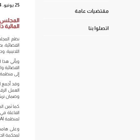
25 يونيو. 2024
مقتضيات عامة
المجلس ا
المالية 
اتصلوا بنا
القضائية، ب
اللاتينية، و
ويأتي هذا ا
إلى منظمة دولية م
وقد أجمع ال
العمل الرق
وضمان ترشيد
كما ثمن الم
الفاعلة في
لمنظمة JURISAI.
وعلى هامش 
لمحكمة الحس