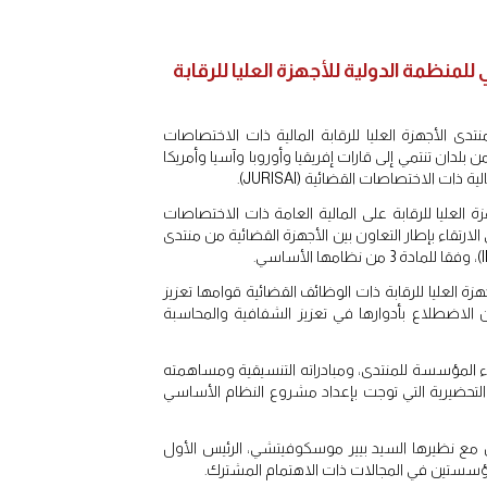
منظمة الدولية للأجهزة العليا للرقابة
202 بالدار البيضاء، اجتماعا لأعضاء منتدى الأجهزة العليا للرقابة المالية ذات الاختصاصات
 بلدان تنتمي إلى قارات إفريقيا وأوروبا وآسيا وأمريكا
ت الاختصاصات القضائية (JURISAI).
 العليا للرقابة على المالية العامة ذات الاختصاصات
بتاريخ 23 فبراير 2024، والذي أعلن بموجبه على الارتقاء بإطار التعاون بين الأجهزة القضائية من منتدى
العليا للرقابة ذات الوظائف القضائية قوامها تعزيز
 الاضطلاع بأدوارها في تعزيز الشفافية والمحاسبة
ضاء المؤسسة للمنتدى، ومبادراته التنسيقية ومساهمته
لتحضيرية التي توجت بإعداد مشروع النظام الأساسي
مع نظيرها السيد بيير موسكوفيتشي، الرئيس الأول
لمؤسستين في المجالات ذات الاهتمام المشترك.