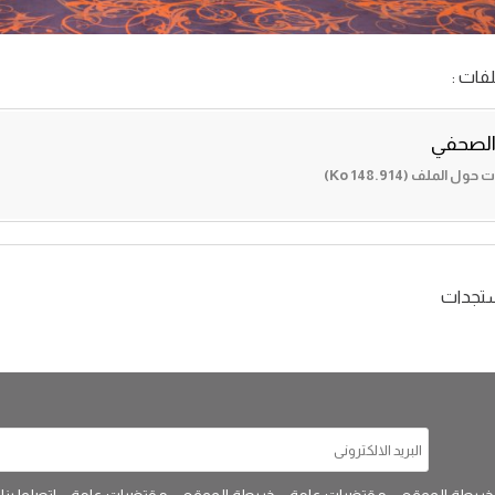
فات :
 الصحفي
 الملف (148.914 Ko)
ستجدات