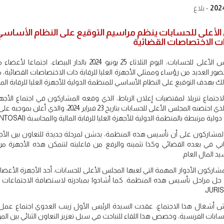
- بلاغ
لأعلى للحسابات ينظم مراسيم التوقيع على النظام الأساسي لل
ذات الاختصاصات القضائية
نظم المجلس الأعلى للحسابات، اليوم الثلاثاء 25 يونيو 4
حضور العديد من رؤساء وممثلي الأجهزة العليا للرقابة ذات الاختصاصات القضائية، من
ذلك بهدف التوقيع على النظام الأساسي للمنظمة الدولية للأجهزة العليا للرقابة المالية ذا
لاجتماع تنزيلا لمقتضيات إعلان الرباط، الذي وقعه المشاركون في اجتماع الأجهزة
القضائية والذي احتضنه المجلس الأعلى للحسابات 
رتبطة بالمنظمة الدولية للأجهزة العليا للرقابة المالية والمحاسبة (INTOSAI)، وفقا للمادة 3 من نظامها الأساسي.
مشاركون على أن تأسيس هذه المنظمة، يدشن لمرحلة جديدة للتعاون بين الأجهزة 
ابي في بعده القضائي وكذا تثمينه والرفع من فاعليته لتتمكن هذه الأجهزة من
 المال العام.
شاركون الأدوار المهمة التي لعبها المجلس الأعلى للحسابات، أحد الأجهزة الأع
 جل مراحل تأسيس هذه المنظمة. كما أشادوا بمبادرته لاستضافة الاجتماعات ا
أشغال هذا الاجتماع، عقدت السيدة الرئيس الأول زينب العدوي اجتماع عمل 
ابات الفرنسية، وخصص هذا اللقاء للتباحث في سبل تعزيز التعاون الثنائي بين ا