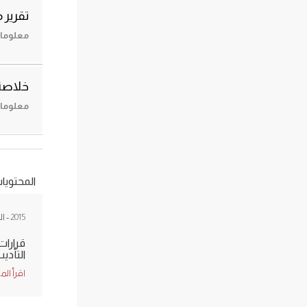
تقرير 
معلومات حول
خلاصة 
معلومات حول
المحتويا
2015
- ا
قرارات
التأدي
اقرأ الم