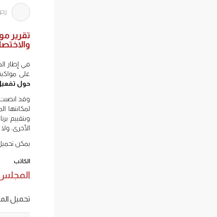
رجو
تقرير مو
والاختص
في إطار ال
على مواكبة 
حول تفعيل
وقد انصبت ه
لمكانتها ال
وبتقييم برن
الأخرى، ولا
يمكن تحميل 
الكاتب
المجلس 
تحميل المل