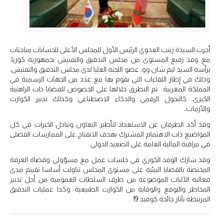
أجرت السيدة زينب العدوي الرئيس الأول للمجلس الأعلى للحسابات مباحثات
مع وفد رفيع المستوى من مجلس التدقيق والتفتيش بجمهورية كوريا،
يرأسه السيد ليم شان وو، عضو اللجنة العليا لدى مجلس التدقيق والتفتيش،
وذلك في إطار اللقاءات التي يقوم بها مع عدد من الجهات الرسمية في
المملكة المغربية. تم التطرق خلالها على الخصوص للقضايا ذات الراهنية
الكبرى، كالتحول الرقمي والذكاء الاصطناعي وكذلك تدبير الكوارث
والأزمات
.
وقد أكد الطرفان عن الاستعداد لتأطير التعاون وتبادل الخبرات في كل
المواضيع ذات الاهتمام المشترك بهدف الانفتاح على الممارسات الفضلى
في مراقبة المالية العامة على الصعيد الدولي
وقد شارك الوفد الكوري في جلسات عمل مع مسؤولي وقضاة الغرفة
المختصة بالقضايا البيئية على مستوى المجلس تناولت أساسا تقييم مدى
فعالية الآليات الموضوعة من طرف السلطات العمومية من أجل تدبير
المخاطر والتوقع والوقاية من الكوارث الطبيعية، وكذا عمليات التدقيق
المرتبطة بآثار جائحة كوفيد 19.