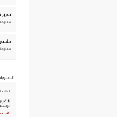
تقرير 
معلومات حول
ملخص 
معلومات حول
المحتويا
2023
- ا
التقري
برسم سن
اقرأ الم