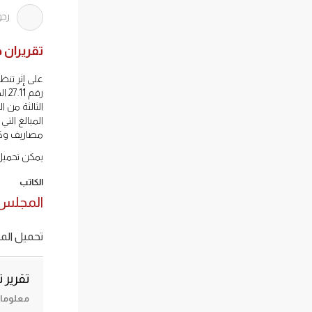
رجو
تقريران حول الم
المبالغ الت
مصاريف وكلاء
يمكن تحميل 
الكاتب
المجلس 
تحميل المل
تقرير 
معلومات حول