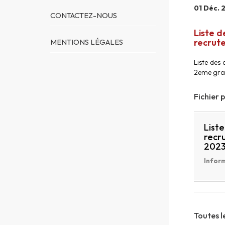
01 Déc. 
CONTACTEZ-NOUS
Liste d
recrut
MENTIONS LÉGALES
Liste des
2eme gra
Fichier 
List
recr
202
Inform
Toutes l