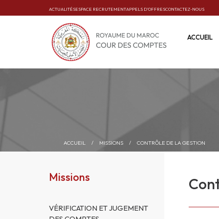
ACTUALITÉS
ESPACE RECRUTEMENT
APPELS D’OFFRES
CONTACTEZ-NOUS
ACCUEIL
ACCUEIL
/
MISSIONS
/
CONTRÔLE DE LA GESTION
Missions
Cont
VÉRIFICATION ET JUGEMENT
DES COMPTES