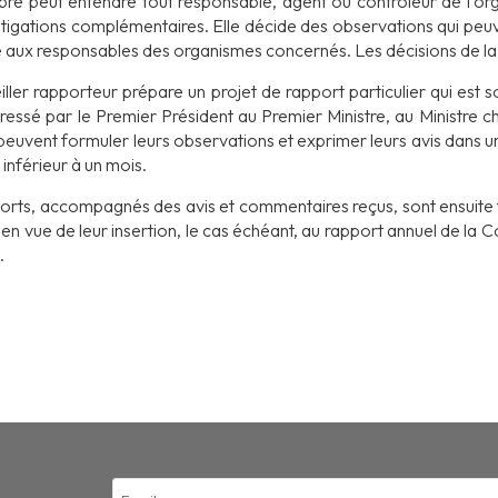
re peut entendre tout responsable, agent ou contrôleur de l’or
tigations complémentaires. Elle décide des observations qui peuven
aux responsables des organismes concernés. Les décisions de la C
ller rapporteur prépare un projet de rapport particulier qui est 
ressé par le Premier Président au Premier Ministre, au Ministre ch
peuvent formuler leurs observations et exprimer leurs avis dans un 
 inférieur à un mois.
orts, accompagnés des avis et commentaires reçus, sont ensuite
en vue de leur insertion, le cas échéant, au rapport annuel de la Co
.