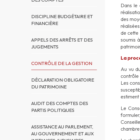
Dans le 
réalisati
DISCIPLINE BUDGÉTAIRE ET
des moye
FINANCIÈRE
réalisées
de cette
soumis à
APPELS DES ARRÊTS ET DES
patrimoin
JUGEMENTS
La proc
CONTRÔLE DE LA GESTION
Au vu du
contrôle
DÉCLARATION OBLIGATOIRE
Les cons
DU PATRIMOINE
suscepti
estiment
AUDIT DES COMPTES DES
Le Conse
PARTIS POLITIQUES
formuler
Conseill
ASSISTANCE AU PARLEMENT,
chambre e
AU GOUVERNEMENT ET AUX