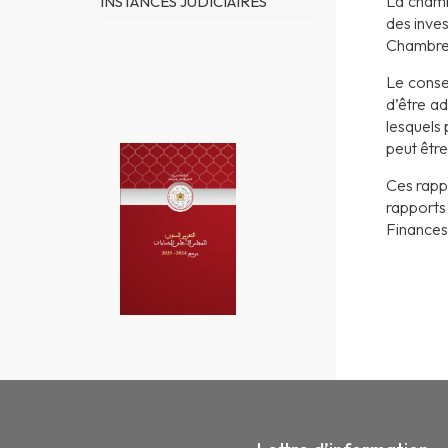
La chamb
INSTANCES JUDICIAIRES
des inves
Chambre 
Le consei
d’être ad
lesquels 
peut être
Ces rapp
rapports 
Finances