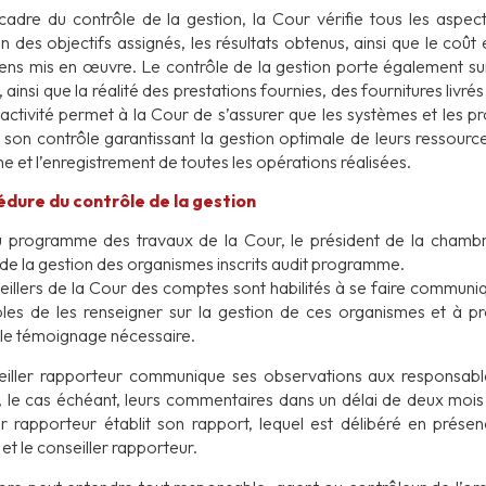
cadre du contrôle de la gestion, la Cour vérifie tous les aspect
on des objectifs assignés, les résultats obtenus, ainsi que le coût e
ns mis en œuvre. Le contrôle de la gestion porte également sur l
, ainsi que la réalité des prestations fournies, des fournitures livré
 activité permet à la Cour de s’assurer que les systèmes et les 
 son contrôle garantissant la gestion optimale de leurs ressource
e et l’enregistrement de toutes les opérations réalisées.
édure du contrôle de la gestion
 programme des travaux de la Cour, le président de la chambre
 de la gestion des organismes inscrits audit programme.
eillers de la Cour des comptes sont habilités à se faire communiq
bles de les renseigner sur la gestion de ces organismes et à pr
 le témoignage nécessaire.
iller rapporteur communique ses observations aux responsab
, le cas échéant, leurs commentaires dans un délai de deux mois (
er rapporteur établit son rapport, lequel est délibéré en prés
t le conseiller rapporteur.