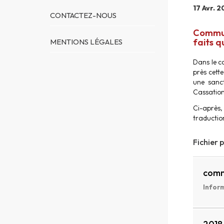
17 Avr. 2
CONTACTEZ-NOUS
Commun
faits q
MENTIONS LÉGALES
Dans le c
près cett
une sanct
Cassation,
Ci-après,
traductio
Fichier 
comm
Inform