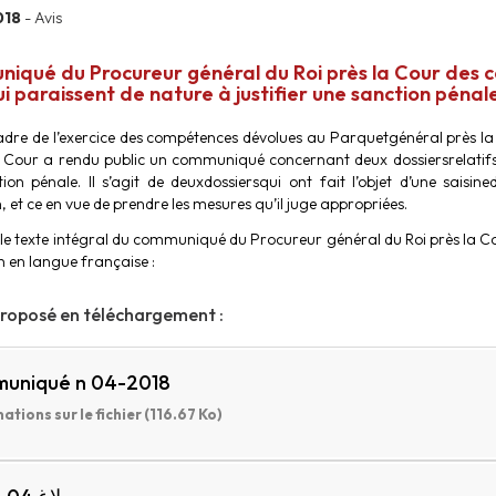
018
- Avis
iqué du Procureur général du Roi près la Cour des c
ui paraissent de nature à justifier une sanction pénal
adre de l’exercice des compétences dévolues au Parquetgénéral près la
e Cour a rendu public un communiqué concernant deux dossiersrelatifs à
ion pénale. Il s’agit de deuxdossiersqui ont fait l’objet d’une sais
 et ce en vue de prendre les mesures qu’il juge appropriées.
 le texte intégral du communiqué du Procureur général du Roi près la C
n en langue française :
proposé en téléchargement :
uniqué n 04-2018
ations sur le fichier (116.67 Ko)