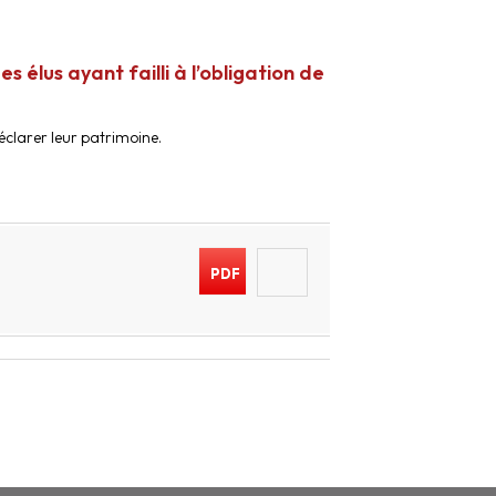
lus ayant failli à l’obligation de
éclarer leur patrimoine.
PDF