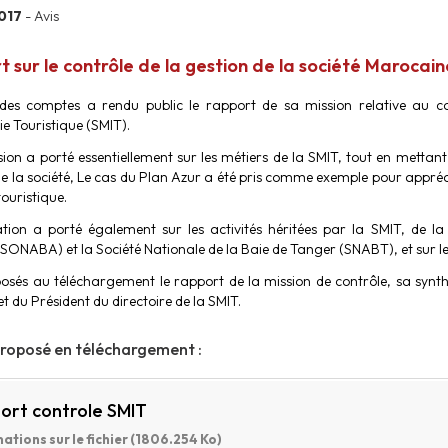
2017
- Avis
 sur le contrôle de la gestion de la société Marocaine
es comptes a rendu public le rapport de sa mission relative au co
ie Touristique (SMIT).
sion a porté essentiellement sur les métiers de la SMIT, tout en mettant 
de la société, Le cas du Plan Azur a été pris comme exemple pour appréci
touristique.
ation a porté également sur les activités héritées par la SMIT, de 
(SONABA) et la Société Nationale de la Baie de Tanger (SNABT), et sur les
osés au téléchargement le rapport de la mission de contrôle, sa synth
t du Président du directoire de la SMIT.
proposé en téléchargement :
ort controle SMIT
ations sur le fichier (1806.254 Ko)