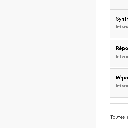
Synt
Inform
Répo
Inform
Répo
Inform
Toutes l