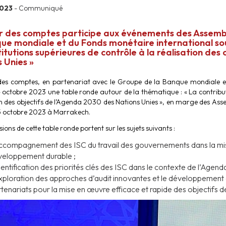
2023
- Communiqué
r des comptes participe aux événements des Assemb
ue mondiale et du Fonds monétaire international sou
titutions supérieures de contrôle à la réalisation des
 Unies »
es comptes, en partenariat avec le Groupe de la Banque mondiale et
 octobre 2023 une table ronde autour de la thématique : « La contributi
on des objectifs de l’Agenda 2030 des Nations Unies », en marge des Ass
5 octobre 2023 à Marrakech.
sions de cette table ronde portent sur les sujets suivants :
ccompagnement des ISC du travail des gouvernements dans la mis
veloppement durable ;
dentification des priorités clés des ISC dans le contexte de l’Agen
xploration des approches d’audit innovantes et le développement d
tenariats pour la mise en œuvre efficace et rapide des objectifs