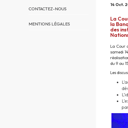
14 Oct. 
CONTACTEZ-NOUS
La Cou
la Banq
MENTIONS LÉGALES
des ins
Nations
La Cour d
samedi 14
réalisati
du 9 au 1
Les discus
L’a
dé
L’i
L’e
par