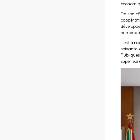
économiqu
De son cô
coopérati
développe
numérique
Il est à 
soixante-
Publiques
supérieure