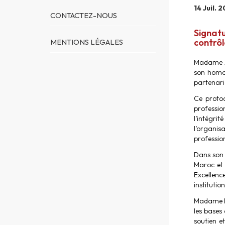
14 Juil. 
CONTACTEZ-NOUS
Signat
contrôl
MENTIONS LÉGALES
Madame Zi
son homol
partenaria
Ce protoc
professio
l’intégri
l’organis
profession
Dans son 
Maroc et 
Excellenc
institutio
Madame le
les bases
soutien e