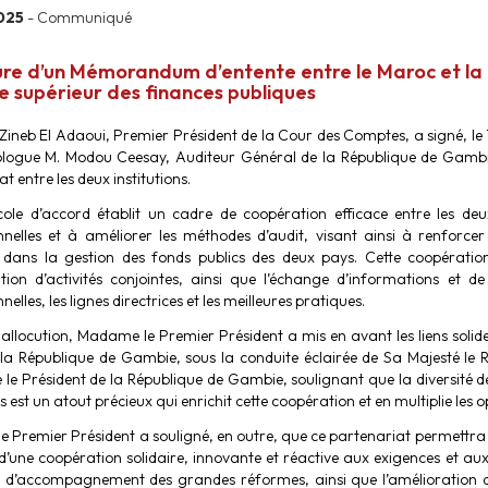
2025
- Communiqué
ure d’un Mémorandum d’entente entre le Maroc et la
e supérieur des finances publiques
neb El Adaoui, Premier Président de la Cour des Comptes, a signé, le
ogue M. Modou Ceesay, Auditeur Général de la République de Gambie, 
t entre les deux institutions.
ole d’accord établit un cadre de coopération efficace entre les deux 
nnelles et à améliorer les méthodes d’audit, visant ainsi à renforce
té dans la gestion des fonds publics des deux pays. Cette coopérati
ation d’activités conjointes, ainsi que l’échange d’informations et 
nelles, les lignes directrices et les meilleures pratiques.
allocution, Madame le Premier Président a mis en avant les liens solide
la République de Gambie, sous la conduite éclairée de Sa Majesté le 
e le Président de la République de Gambie, soulignant que la diversité 
ns est un atout précieux qui enrichit cette coopération et en multiplie les 
 Premier Président a souligné, en outre, que ce partenariat permettra 
 d’une coopération solidaire, innovante et réactive aux exigences et aux
t d’accompagnement des grandes réformes, ainsi que l’amélioration de