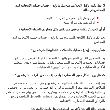
3- هل يكون وكيل لائحة/مترشح ملزما بإيداع حساب حملته الانتخابية لدى
المجلس في حالة:
لم يتوصل بأي دعم من الحزب/النقابة.
أو لم يقم بصرف أي مبلغ.
أو أن الحزب/النقابة هو/هي من تكلف بكل مصاريف الحملة الانتخابية؟
نعم يكون وكيل اللائحة/المترشح ملزما بإيداع حساب حملته الانتخابية لدى
المجلس
4- أين يجب إيداع حسابات الحملات الانتخابية للمترشحين؟
بعد التسجيل القبلي للمترشح بالبوابة المخصصة لهذا الغرض، يتم إيداع
حسابات الحملات الانتخابية للمترشحين بكتابة الضبط سواء لدى المجلس
الأعلى للحسابات أو لدى المجالس الجهوية للحسابات.
5- هل يوجد شكل معين للحساب الواجب إعداده من طرف المترشحين؟
يتم إعداد حساب الحملة الانتخابية للمترشحين وفق النماذج المضمنة في
الملاحق المرفقة للقرار المشترك لوزير الداخلية ووزير العدل ووزير الاقتصاد
والمالية وإصلاح الإدارة رقم 2299.21. ويتكون الحساب من بيان مفصل لمصادر
تمويل الحملة الانتخابية وجرد المصاريف الانتخابية والجداول الملحقة ويرفق
بالوثائق المثبتة للمصاريف الانتخابية.
6- في حالة الترشح لأكثر من استحقاق، هل بإمكان المترشح: