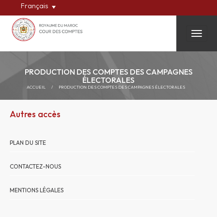
Français
Toggle
PRODUCTION DES COMPTES DES CAMPAGNES
ÉLECTORALES
ACCUEIL
/
PRODUCTION DES COMPTES DES CAMPAGNES ÉLECTORALES
Autres accès
PLAN DU SITE
CONTACTEZ-NOUS
MENTIONS LÉGALES