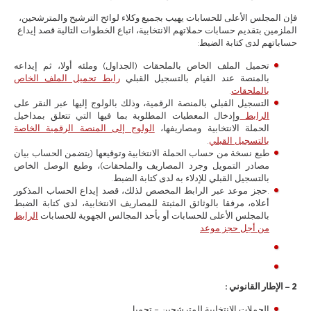
فإن المجلس الأعلى للحسابات يهيب بجميع وكلاء لوائح الترشيح والمترشحين،
الملزمين بتقديم حسابات حملاتهم الانتخابية، اتباع الخطوات التالية قصد إيداع
حساباتهم لدى كتابة الضبط:
تحميل الملف الخاص بالملحقات (الجداول) وملئه أولا، ثم إيداعه
بالمنصة عند القيام بالتسجيل القبلي
رابط تحميل الملف الخاص
بالملحقات
.
التسجيل القبلي بالمنصة الرقمية، وذلك بالولوج إليها عبر النقر على
الرابط
وإدخال المعطيات المطلوبة بما فيها التي تتعلق بمداخيل
الحملة الانتخابية ومصاريفها،
الولوج إلى المنصة الرقمية الخاصة
بالتسجيل القبلي
.
طبع نسخة من حساب الحملة الانتخابية وتوقيعها (يتضمن الحساب بيان
مصادر التمويل وجرد المصاريف والملحقات)، وطبع الوصل الخاص
بالتسجيل القبلي للإدلاء به لدى كتابة الضبط.
.حجز موعد عبر الرابط المخصص لذلك، قصد إيداع الحساب المذكور
أعلاه، مرفقا بالوثائق المثبتة للمصاريف الانتخابية، لدى كتابة الضبط
بالمجلس الأعلى للحسابات أو بأحد المجالس الجهوية للحسابات
الرابط
من أجل حجز موعد
2 – الإطار القانوني :
الحملات الانتخابية للمترشحين – تحميل