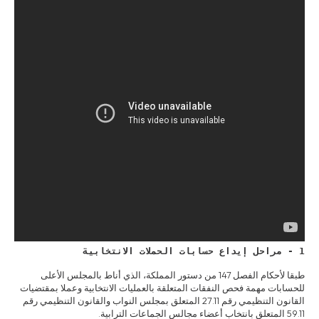
1 - مراحل إيداع حسابات الحملات الانتخابية
طبقا لأحكام الفصل 147 من دستور المملكة، الذي أناط بالمجلس الأعلى
للحسابات مهمة فحص النفقات المتعلقة بالعمليات الانتخابية وعملا بمقتضيات
القانون التنظيمي رقم 27.11 المتعلق بمجلس النواب والقانون التنظيمي رقم
59.11 المتعلق بانتخاب أعضاء مجالس الجماعات الترابية.