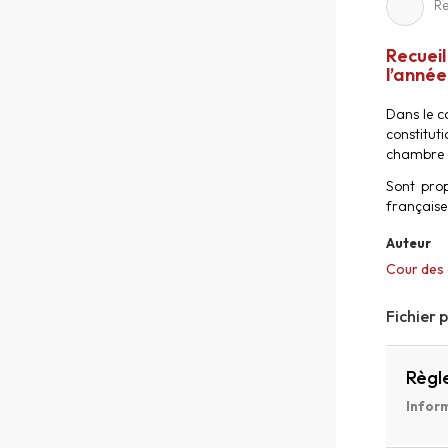
Re
Recueil
l’année
Dans le ca
constitut
chambre de
Sont prop
française
Auteur
Cour des
Fichier 
Règl
Inform