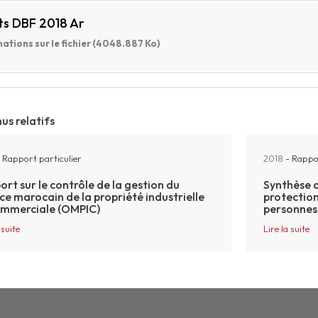
ts DBF 2018 Ar
ations sur le fichier (4048.887 Ko)
us relatifs
 Rapport particulier
2018
- Rappo
rt sur le contrôle de la gestion du
Synthèse d
ice marocain de la propriété industrielle
protection
ommerciale (OMPIC)
personnes 
 suite
Lire la suite