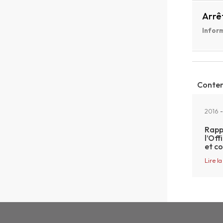
Arrê
Inform
Conten
2016
-
Rappo
l’Off
et c
Lire la