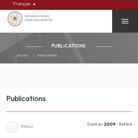
Français
Toggle
PUBLICATIONS
ACCUEIL
/
PUBLICATIONS
Publications
Daté du
2009
- Référé
Retour