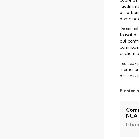
cadre de 
l’audit i
de la bon
domaine d
De son cô
travail d
qui contr
contribue
publicatio
Les deux 
mémorandu
des deux 
Fichier 
Comm
NCA
Inform