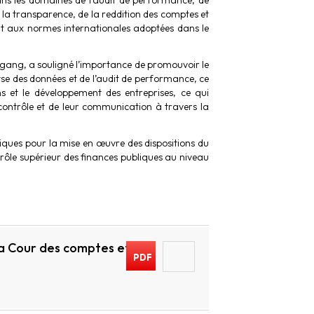
ns les domaines de l’audit de performance, de
 la transparence, de la reddition des comptes et
t aux normes internationales adoptées dans le
rrgang, a souligné l’importance de promouvoir le
yse des données et de l’audit de performance, ce
ens et le développement des entreprises, ce qui
 contrôle et de leur communication à travers la
iques pour la mise en œuvre des dispositions du
rôle supérieur des finances publiques au niveau
a Cour des comptes et
PDF