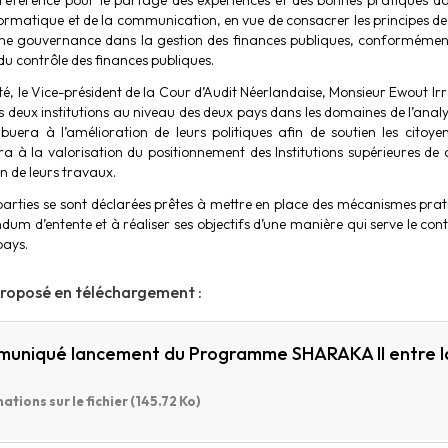
référence pour le partage des expériences et des bonnes pratiques da
nformatique et de la communication, en vue de consacrer les principes de
ne gouvernance dans la gestion des finances publiques, conformémen
u contrôle des finances publiques.
té, le Vice-président de la Cour d’Audit Néerlandaise, Monsieur Ewout I
es deux institutions au niveau des deux pays dans les domaines de l’anal
ibuera à l’amélioration de leurs politiques afin de soutien les citoy
ra à la valorisation du positionnement des Institutions supérieures de
n de leurs travaux.
parties se sont déclarées prêtes à mettre en place des mécanismes prat
m d’entente et à réaliser ses objectifs d’une manière qui serve le cont
pays.
proposé en téléchargement :
uniqué lancement du Programme SHARAKA II entre l
ations sur le fichier (145.72 Ko)