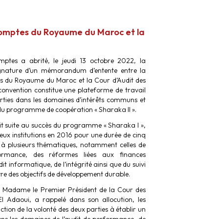
omptes du Royaume du Maroc et la
ptes a abrité, le jeudi 13 octobre 2022, la
gnature d’un mémorandum d’entente entre la
s du Royaume du Maroc et la Cour d’Audit des
convention constitue une plateforme de travail
arties dans les domaines d’intérêts communs et
 du programme de coopération « Sharaka II ».
fait suite au succès du programme « Sharaka I »,
deux institutions en 2016 pour une durée de cinq
 à plusieurs thématiques, notamment celles de
formance, des réformes liées aux finances
dit informatique, de l’intégrité ainsi que du suivi
re des objectifs de développement durable.
, Madame le Premier Président de la Cour des
l Adaoui, a rappelé dans son allocution, les
ction de la volonté des deux parties à établir un